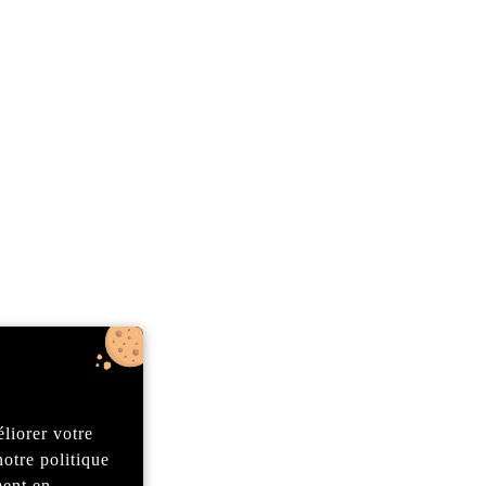
liorer votre
 notre
politique
ment en